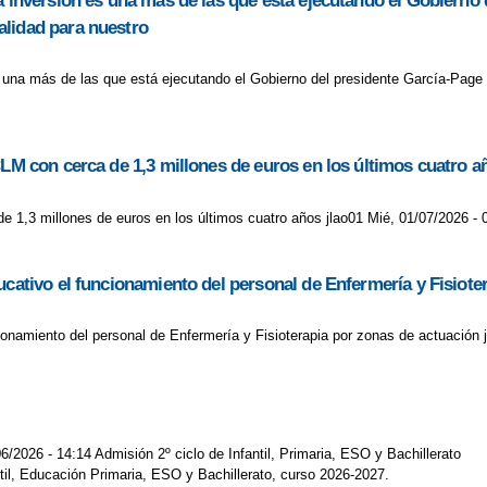
a inversión es una más de las que está ejecutando el Gobierno
alidad para nuestro
s una más de las que está ejecutando el Gobierno del presidente García-Page
CLM con cerca de 1,3 millones de euros en los últimos cuatro a
de 1,3 millones de euros en los últimos cuatro años jlao01 Mié, 01/07/2026 - 
ucativo el funcionamiento del personal de Enfermería y Fisiote
cionamiento del personal de Enfermería y Fisioterapia por zonas de actuación 
6/2026 - 14:14 Admisión 2º ciclo de Infantil, Primaria, ESO y Bachillerato
ntil, Educación Primaria, ESO y Bachillerato, curso 2026-2027.