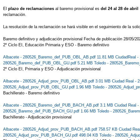
El
plazo de reclamaciones
al baremo provisional es
del 24 al 28 de abril
reclamación.
La resolución de la reclamación se hará visible en el seguimiento de la solic
Baremo definitivo y adjudicación provisional Fecha de publicación 28/05/20
2º Ciclo EI, Educación Primaria y ESO - Baremo definitivo
Albacete - 280526_Baremo_def_PUB_OBL_AB.pdf 11.81 MB
CiudadReal 
280526_Baremo_def_PUB_OBL_GU.pdf 5.21 MB
Toledo - 280526_Barem
2º Ciclo EI, Primaria y ESO - Adjudicación provisional
Albacete - 280526_Adjud_prov_PUB_OBL_AB.pdf 3.01 MB
Ciudad Real -
280526_Adjud_prov_PUB_OBL_GU.pdf 1.96 MB
Toledo - 280526_Adjud_
Bachillerato - Baremo definitivo
Albacete - 280526_Baremo_def_PUB_BACH_AB.pdf 3.1 MB
Ciudad Real
280526_Baremo_def_PUB_BACH_GU.pdf 1.66 MB
Toledo - 280526_Bar
Bachillerato - Adjudicación provisional
Albacete - 280526_Adjud_prov_PUB_BACH_AB.pdf 758.57 KB
Ciudad Re
280526_Adjud_prov_PUB_BACH_GU.pdf 498.04 KB
Toledo - 280526_Adj