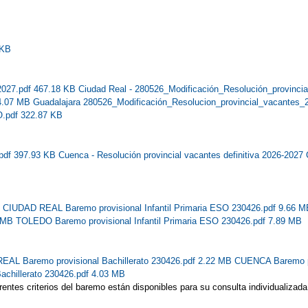
 KB
2027.pdf 467.18 KB
Ciudad Real - 280526_Modificación_Resolución_provinci
 4.07 MB
Guadalajara 280526_Modificación_Resolucion_provincial_vacant
.pdf 322.87 KB
.pdf 397.93 KB
Cuenca - Resolución provincial vacantes definitiva 2026-20
B
CIUDAD REAL Baremo provisional Infantil Primaria ESO 230426.pdf 9.66 
1 MB
TOLEDO Baremo provisional Infantil Primaria ESO 230426.pdf 7.89 MB
AL Baremo provisional Bachillerato 230426.pdf 2.22 MB
CUENCA Baremo pr
chillerato 230426.pdf 4.03 MB
iferentes criterios del baremo están disponibles para su consulta individua