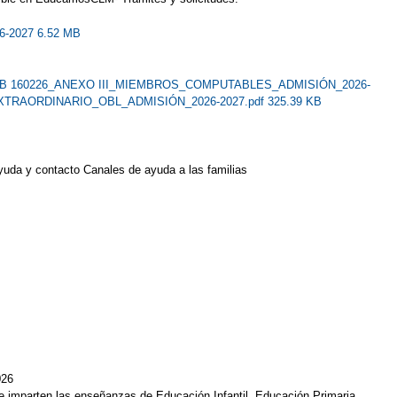
26-2027 6.52 MB
KB
160226_ANEXO III_MIEMBROS_COMPUTABLES_ADMISIÓN_2026-
TRAORDINARIO_OBL_ADMISIÓN_2026-2027.pdf 325.39 KB
yuda y contacto Canales de ayuda a las familias
026
que imparten las enseñanzas de Educación Infantil, Educación Primaria,