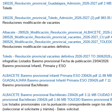
190226_Resolución_provincial_Guadalajara_Admisión_2026-2027.pdf 2 MB
Toledo
190226_Resolución_provincial_Toledo_Admisión_2026-2027 (2).pdf 983.05
Resoluciones modificación de vacantes
Albacete - 280526_Modificación_Resolución_provincial_ALBACETE_2026-
280526_Modificación_Resolución_provincial_vacantes_2026-2027_CU.pdf
280526_Modificación_Resolución_provincial_vacantes_2026-2027_TOLEDO
Resoluciones modificación vacantes definitiva
Toledo - Resolución provincial vacantes definitiva 2026-2027 TO 26062026
infografías
Listados Baremo provisional Fecha de publicación 23/04/2026
Baremo provisional Infantil, Primaria y ESO
ALBACETE Baremo provisional Infantil Primaria ESO 230426.pdf 11.88 M
GUADALAJARA Baremo provisional Infantil Primaria ESO 230426.pdf 7.1
Baremo provisional Bachillerato
ALBACETE Baremo provisional Bachillerato 230426.pdf 3.11 MB
CIUDAD RE
provisional Bachillerato 230426.pdf 1.66 MB
TOLEDO Baremo provisional Ba
Los listados provisionales con la puntuación correspondiente según los d
(seleccionar el solicitante y trámite) - Datos solicitud.