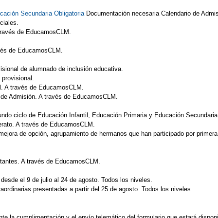
cación Secundaria Obligatoria
Documentación necesaria Calendario de Admis
ciales.
A través de EducamosCLM.
ravés de EducamosCLM.
isional de alumnado de inclusión educativa.
 provisional.
al. A través de EducamosCLM.
so de Admisión. A través de EducamosCLM.
ndo ciclo de Educación Infantil, Educación Primaria y Educación Secundari
lerato. A través de EducamosCLM.
mejora de opción, agrupamiento de hermanos que han participado por primera v
ultantes. A través de EducamosCLM.
desde el 9 de julio al 24 de agosto. Todos los niveles.
aordinarias presentadas a partir del 25 de agosto. Todos los niveles.
nte la cumplimentación y el envío telemático del formulario que estará disp