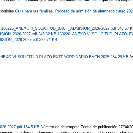
sponibles
Guía para las familias. Proceso de admisión de alumnado curso 20
B
160226_ANEXO II_SOLICITUD_BACH_ADMISIÓN_2026-2027.pdf 348.57 
ÓN_2026-2027.pdf 246.62 KB
160226_ANEXO V_SOLICITUD_PLAZO_EX
ÓN_2026-2027.pdf 328.71 KB
NEXO VI SOLICITUD PLAZO EXTRAORDINARIO BACH 2025 284.29 KB
A
2026-2027.pdf 184.5 KB
Número de desempate Fecha de publicación 27/04/2
 se iniciará el orden de admisión en centros públicos y privados concertados 