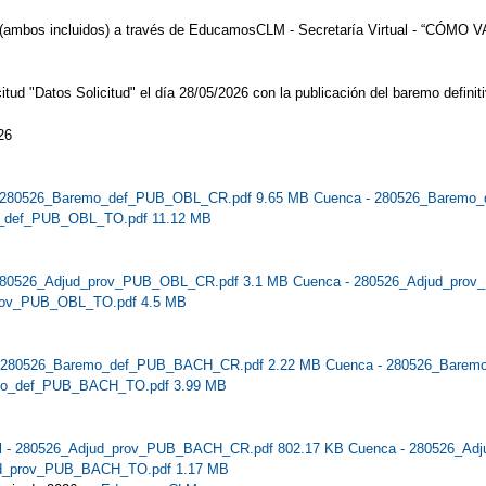
(ambos incluidos) a través de EducamosCLM - Secretaría Virtual - “CÓMO VAN
itud "Datos Solicitud" el día 28/05/2026 con la publicación del baremo definiti
26
- 280526_Baremo_def_PUB_OBL_CR.pdf 9.65 MB
Cuenca - 280526_Baremo
o_def_PUB_OBL_TO.pdf 11.12 MB
 280526_Adjud_prov_PUB_OBL_CR.pdf 3.1 MB
Cuenca - 280526_Adjud_pro
prov_PUB_OBL_TO.pdf 4.5 MB
 - 280526_Baremo_def_PUB_BACH_CR.pdf 2.22 MB
Cuenca - 280526_Bare
emo_def_PUB_BACH_TO.pdf 3.99 MB
al - 280526_Adjud_prov_PUB_BACH_CR.pdf 802.17 KB
Cuenca - 280526_Ad
ud_prov_PUB_BACH_TO.pdf 1.17 MB