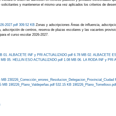
 solicitantes y mantenerse el mismo una vez aplicados los criterios de dese
26-2027.pdf 309.52 KB
Zonas y adscripciones Áreas de influencia, adscripc
a, adscripción de centros, reserva de plazas escolares y las vacantes provis
o para el curso escolar 2026-2027.
 KB
01. ALBACETE INF y PRI ACTUALIZADO.pdf 6.78 MB
02. ALBACETE E
1 MB
05. HELLIN ESO ACTUALIZADO.pdf 1.08 MB
06. LA RODA INF y PRI
98 MB
230226_Corrección_errores_Resolucion_Delegacion_Provincial_Ciudad 
.85 MB
190226_Plano_Valdepeñas.pdf 532.15 KB
190226_Plano_Tomelloso.pd
B