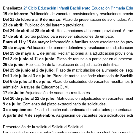
Enseñanza
2º Ciclo Educación Infantil
Bachillerato
Educación Primaria
Edu
19 de febrero:
Publicación de vacantes provisionales y resoluciones provin
Del 23 de febrero al 9 de marzo:
Plazo de presentación de solicitudes. 
23 de abril:
Publicación del baremo provisional.
Del 24 de abril al 28 de abril:
Reclamaciones al baremo provisional. A t
27 de abril:
Sorteo público para resolver situaciones de empate.
Entre el 11 y 15 de mayo:
Información a familias sobre escolarización prov
28 de mayo:
Publicación del baremo definitivo y resolución de adjudicación
Del 29 de mayo al 1 de junio:
Reclamaciones a la adjudicación provision
Del 2 de junio al 11 de junio:
Plazo de renuncia a participar en el proce
26 de junio:
Publicación de la resolución de adjudicación definitiva.
Del 29 de junio al 2 de julio:
Plazo de matriculación de alumnado del segu
Del 1 de julio al 3 de julio:
Plazo de matriculaciónde alumnado de Bachil
Del 6 de julio al 8 de julio:
Plazo de solicitudes de vacantes resultantes (
admisión. A través de EducamosCLM.
17 de Julio:
Adjudicación
de vacantes resultantes.
Del 20 de julio al 22 de julio:
Matriculación adjudicados en vacantes res
9 de julio:
Comienzo del plazo extraordinario de solicitudes.
3 de septiembre:
1ª
adjudicación extraordinaria de solicitudes presentadas 
A partir del 4 de septiembre
. Asignación de vacantes para solicitudes extr
Presentación de la solicitud Solicitud Solicitud
Las solicitudes se presentarán preferentemente de forma electrónica media