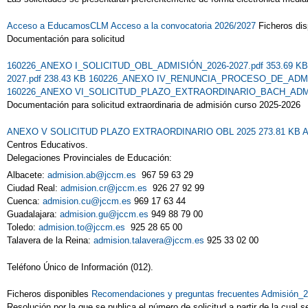
Acceso a EducamosCLM
Acceso a la convocatoria 2026/2027
Ficheros di
Documentación para solicitud
160226_ANEXO I_SOLICITUD_OBL_ADMISIÓN_2026-2027.pdf 353.69 K
2027.pdf 238.43 KB
160226_ANEXO IV_RENUNCIA_PROCESO_DE_ADMISI
160226_ANEXO VI_SOLICITUD_PLAZO_EXTRAORDINARIO_BACH_ADMISI
Documentación para solicitud extraordinaria de admisión curso 2025-2026
ANEXO V SOLICITUD PLAZO EXTRAORDINARIO OBL 2025 273.81 KB
A
Centros Educativos.
Delegaciones Provinciales de Educación:
Albacete:
admision.ab@jccm.es
967 59 63 29
Ciudad Real:
admision.cr@jccm.es
926 27 92 99
Cuenca:
admision.cu@jccm.es
969 17 63 44
Guadalajara:
admision.gu@jccm.es
949 88 79 00
Toledo:
admision.to@jccm.es
925 28 65 00
Talavera de la Reina:
admision.talavera@jccm.es
925 33 02 00
Teléfono Único de Información (012).
Ficheros disponibles
Recomendaciones y preguntas frecuentes Admisión_
Resolución por la que se publica el número de solicitud a partir de la cual