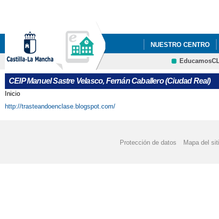
Pa
co
pri
NUESTRO CENTRO
EducamosC
CRFP
CEIP Manuel Sastre Velasco, Fernán Caballero (Ciudad Real)
Inicio
Se encuentra usted aquí
http://trasteandoenclase.blogspot.com/
Protección de datos
Mapa del sit